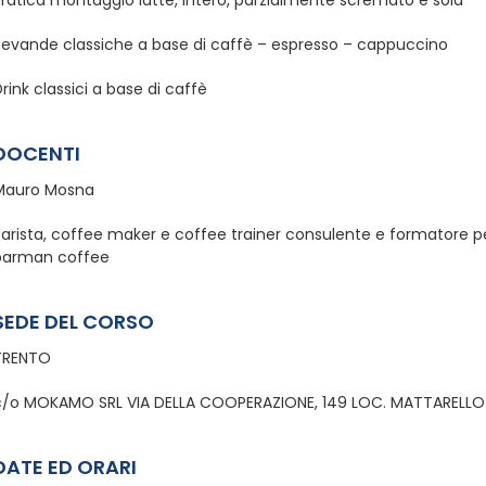
Pratica montaggio latte, intero, parzialmente scremato e soia
Bevande classiche a base di caffè – espresso – cappuccino
rink classici a base di caffè
DOCENTI
Mauro Mosna
Barista, coffee maker e coffee trainer consulente e formatore p
barman coffee
SEDE DEL CORSO
TRENTO
c/o MOKAMO SRL VIA DELLA COOPERAZIONE, 149 LOC. MATTARELLO
DATE ED ORARI