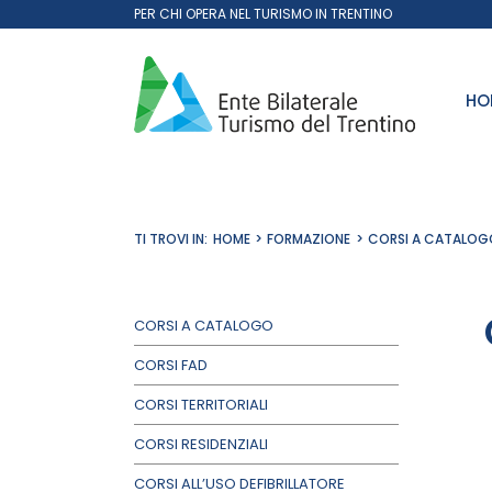
Salta
PER CHI OPERA NEL TURISMO IN TRENTINO
al
contenuto
HO
TI TROVI IN:
HOME
FORMAZIONE
CORSI A CATALOG
CORSI A CATALOGO
CORSI FAD
CORSI TERRITORIALI
CORSI RESIDENZIALI
CORSI ALL’USO DEFIBRILLATORE