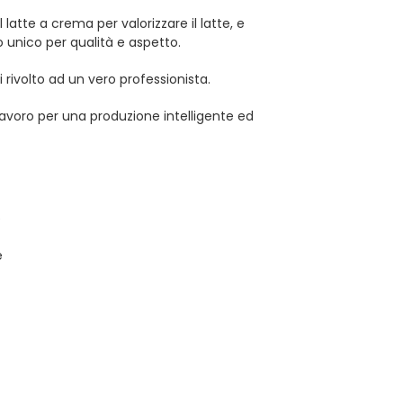
latte a crema per valorizzare il latte, e
o unico per qualità e aspetto.
i rivolto ad un vero professionista.
lavoro per una produzione intelligente ed
e
è