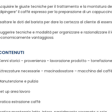
cquisire le giuste tecniche per il trattamento e la montatura del 
dipingere” il caffè espresso per la preparazione di un cappuccin
saltare le doti del barista per dare la certezza al cliente di essers
uggerire tecniche e modalità per organizzare e razionalizzare il 
economicamente vantaggiosa.
CONTENUTI
enni storici – provenienza – lavorazione prodotto – torrefazion
Attrezzature necessarie – macinadosatore – macchina del caff
Manutenzione e pulizia
Set up area lavoro
ratica estrazione caffè