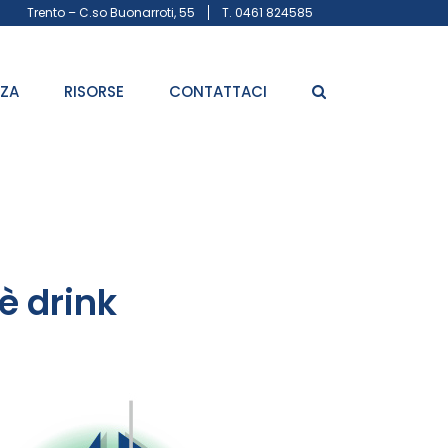
Trento – C.so Buonarroti, 55
T. 0461 824585
ZZA
RISORSE
CONTATTACI
fè drink