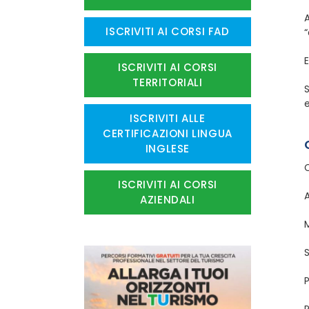
A
ISCRIVITI AI CORSI FAD
“
E
ISCRIVITI AI CORSI
TERRITORIALI
S
ISCRIVITI ALLE
CERTIFICAZIONI LINGUA
INGLESE
C
ISCRIVITI AI CORSI
AZIENDALI
P