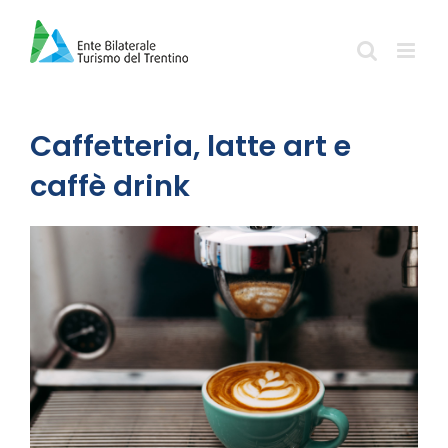
Salta
al
contenuto
Caffetteria, latte art e
caffè drink