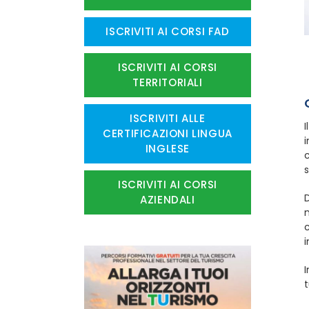
ISCRIVITI AI CORSI FAD
ISCRIVITI AI CORSI
TERRITORIALI
ISCRIVITI ALLE
I
CERTIFICAZIONI LINGUA
i
INGLESE
s
ISCRIVITI AI CORSI
D
AZIENDALI
n
c