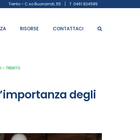
Trento – C.so Buonarroti, 55
T. 0461 824585
ZZA
RISORSE
CONTATTACI
RI – TRENTO
’importanza degli