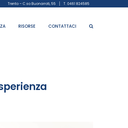
Trento – C.so Buonarroti, 55
T. 0461 824585
ZZA
RISORSE
CONTATTACI
esperienza