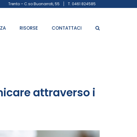
Trento – C.so Buonarroti, 55
T. 0461 824585
ZZA
RISORSE
CONTATTACI
care attraverso i