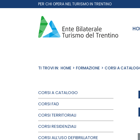
Salta
PER CHI OPERA NEL TURISMO IN TRENTINO
al
contenuto
HO
TI TROVI IN:
HOME
FORMAZIONE
CORSI A CATALOG
CORSI A CATALOGO
CORSI FAD
CORSI TERRITORIALI
CORSI RESIDENZIALI
CORSI ALL’USO DEFIBRILLATORE