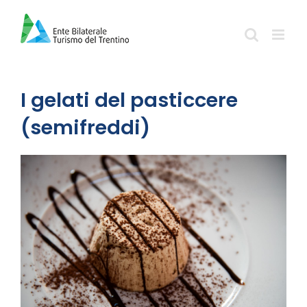
Salta
al
contenuto
I gelati del pasticcere
(semifreddi)