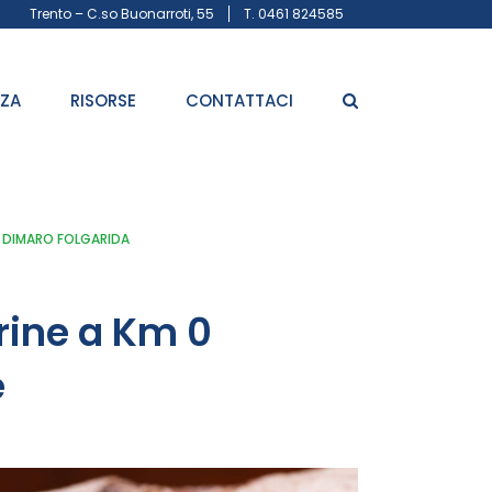
Trento – C.so Buonarroti, 55
T. 0461 824585
ZZA
RISORSE
CONTATTACI
– DIMARO FOLGARIDA
rine a Km 0
e