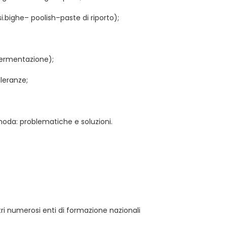
i.bighe– poolish–paste di riporto);
fermentazione);
lleranze;
i moda: problematiche e soluzioni.
tri numerosi enti di formazione nazionali