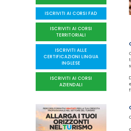
ISCRIVITI AI CORSI FAD
ISCRIVITI AI CORSI
TERRITORIALI
ISCRIVITI ALLE
Q
CERTIFICAZIONI LINGUA
t
INGLESE
s
D
ISCRIVITI AI CORSI
e
AZIENDALI
f
C
c