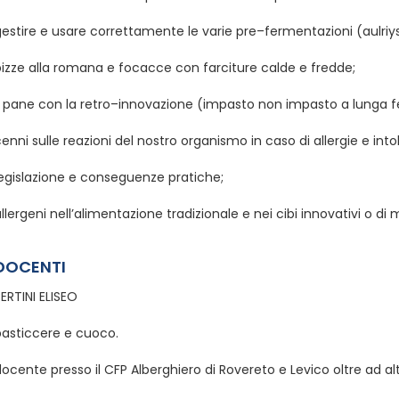
estire e usare correttamente le varie pre–fermentazioni (aulriys
pizze alla romana e focacce con farciture calde e fredde;
il pane con la retro–innovazione (impasto non impasto a lunga 
enni sulle reazioni del nostro organismo in caso di allergie e into
legislazione e conseguenze pratiche;
llergeni nell’alimentazione tradizionale e nei cibi innovativi o d
DOCENTI
ERTINI ELISEO
pasticcere e cuoco.
ocente presso il CFP Alberghiero di Rovereto e Levico oltre ad al