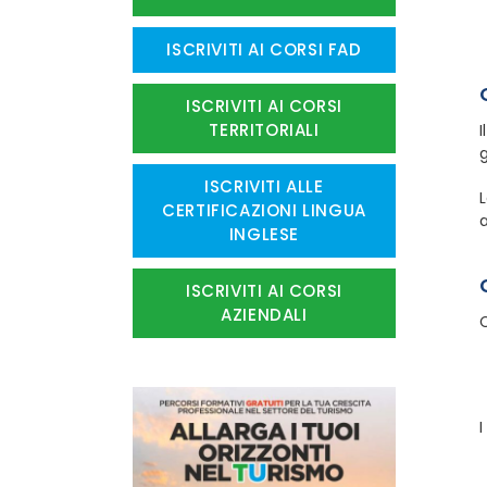
ISCRIVITI AI CORSI FAD
ISCRIVITI AI CORSI
TERRITORIALI
I
g
ISCRIVITI ALLE
L
CERTIFICAZIONI LINGUA
a
INGLESE
ISCRIVITI AI CORSI
AZIENDALI
C
I