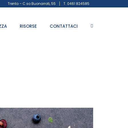
Trento – C.so Buonarroti, 55
T. 0461 824585
ZZA
RISORSE
CONTATTACI