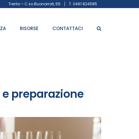
Trento – C.so Buonarroti, 55
T. 0461 824585
ZZA
RISORSE
CONTATTACI
e e preparazione