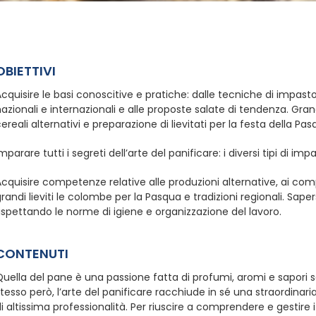
OBIETTIVI
cquisire le basi conoscitive e pratiche: dalle tecniche di impasto 
azionali e internazionali e alle proposte salate di tendenza. Gran
ereali alternativi e preparazione di lievitati per la festa della Pas
mparare tutti i segreti dell’arte del panificare: i diversi tipi di impa
cquisire competenze relative alle produzioni alternative, ai compl
randi lieviti le colombe per la Pasqua e tradizioni regionali. 
ispettando le norme di igiene e organizzazione del lavoro.
CONTENUTI
uella del pane è una passione fatta di profumi, aromi e sapori s
stesso però, l’arte del panificare racchiude in sé una straordin
i altissima professionalità. Per riuscire a comprendere e gestire i