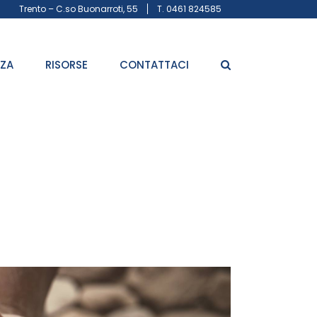
Trento – C.so Buonarroti, 55
T. 0461 824585
ZZA
RISORSE
CONTATTACI