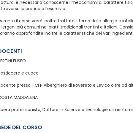
cottura, è necessario conoscerne i meccanismi di carattere fisi
ttraverso la pratica e l’esercizio.
urante il corso verrà inoltre trattato il tema delle allergie e intol
llergeni più comuni nei piatti tradizionali trentini e italiani. Con
aranno approfondite inoltre le caratteristiche dei vari ingredient
DOCENTI
ERTINI ELISEO
pasticcere e cuoco.
ocente presso il CFP Alberghiero di Rovereto e Levico oltre ad al
COSTA MADDALENA
ibera professionista, Dottore in Scienze e tecnologie alimentari e
SEDE DEL CORSO