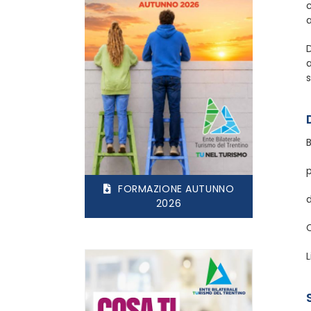
a
D
a
s
B
FORMAZIONE AUTUNNO
d
2026
L