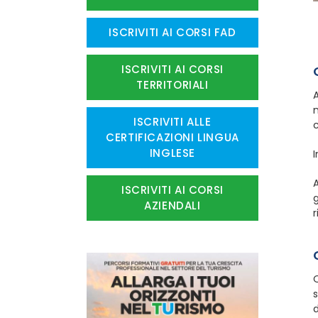
ISCRIVITI AI CORSI FAD
ISCRIVITI AI CORSI
TERRITORIALI
A
n
ISCRIVITI ALLE
c
CERTIFICAZIONI LINGUA
INGLESE
I
A
ISCRIVITI AI CORSI
g
AZIENDALI
r
Q
d