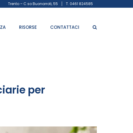
Trento – C.so Buonarroti, 55
T. 0461 824585
ZZA
RISORSE
CONTATTACI
iarie per