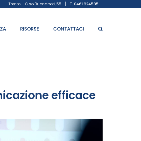
Trento – C.so Buonarroti, 55
T. 0461 824585
ZZA
RISORSE
CONTATTACI
icazione efficace