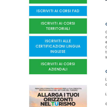
ISCRIVITI AI CORSI FAD
ISCRIVITI AI CORSI
TERRITORIALI
d
ISCRIVITI ALLE
e
CERTIFICAZIONI LINGUA
Q
INGLESE
t
s
ISCRIVITI AI CORSI
AZIENDALI
L
G