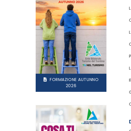
L
C
P
FORMAZIONE AUTUNNO
I
2026
G