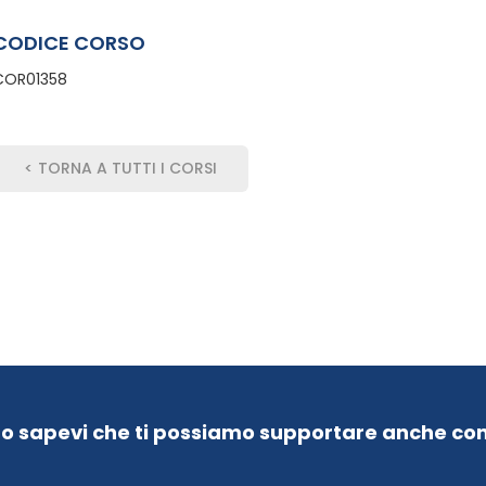
CODICE CORSO
COR01358
< TORNA A TUTTI I CORSI
Lo sapevi che ti possiamo supportare anche con