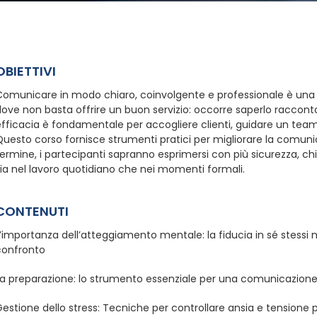
OBIETTIVI
Comunicare in modo chiaro, coinvolgente e professionale è una c
ove non basta offrire un buon servizio: occorre saperlo racconta
fficacia è fondamentale per accogliere clienti, guidare un team
uesto corso fornisce strumenti pratici per migliorare la comunic
ermine, i partecipanti sapranno esprimersi con più sicurezza, ch
ia nel lavoro quotidiano che nei momenti formali.
CONTENUTI
’importanza dell’atteggiamento mentale: la fiducia in sé stessi n
confronto
La preparazione: lo strumento essenziale per una comunicazione
estione dello stress: Tecniche per controllare ansia e tensione