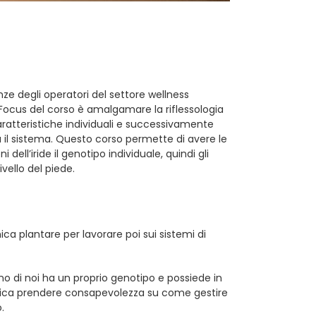
ze degli operatori del settore wellness
 Focus del corso è amalgamare la riflessologia
caratteristiche individuali e successivamente
l sistema. Questo corso permette di avere le
ell’iride il genotipo individuale, quindi gli
ivello del piede.
nica plantare per lavorare poi sui sistemi di
o di noi ha un proprio genotipo e possiede in
gnifica prendere consapevolezza su come gestire
.