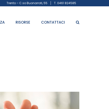
Trento – C.so Buonarroti, 55
T. 0461 824585
ZZA
RISORSE
CONTATTACI