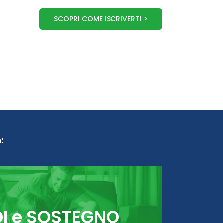
SCOPRI COME ISCRIVERTI >
:
DI e SOSTEGNO