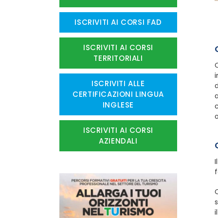
ISCRIVITI AI CORSI FAD
ISCRIVITI AI CORSI
TERRITORIALI
O
i
ISCRIVITI ALLE
d
CERTIFICAZIONI LINGUA
INGLESE
c
o
ISCRIVITI AI CORSI
AZIENDALI
I
f
O
s
i