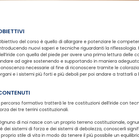
OBIETTIVI
biettivo del corso è quello di allargare e potenziare le competen
ntroducendo nuovi saperi e tecniche riguardanti la riflessologia.
ell’iride con quella del piede per avere una prima lettura delle 
andare ad agire sostenendo e supportando in maniera adeguata i
onoscenza necessarie al fine di riconoscere tramite le colorazioni d
rgani e i sistemi più forti e più deboli per poi andare a trattarli a l
CONTENUTI
l percorso formativo tratterà le tre costituzioni dell’iride con tec
orza dei tre terrini costituzionali.
gnuno di noi nasce con un proprio terreno costituzionale, ognun
é dei sistemi di forza e dei sistemi di debolezza, conoscerli si
l proprio stile di vita in modo da tenere il più possibile un equilibrio