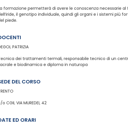
a formazione permetterà di avere le conoscenza necessarie al fi
ell’iride, il genotipo individuale, quindi gli organi e i sistemi più fo
el piede.
DOCENTI
DEGOL PATRIZIA
Tecnica dei trattamenti termali, responsabile tecnico di un cent
sacrale e biodinamica e diploma in naturopa
SEDE DEL CORSO
TRENTO
/o CGIL VIA MUREDEI, 42
DATE ED ORARI