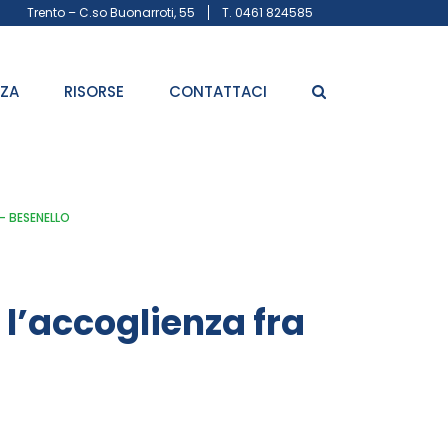
Trento – C.so Buonarroti, 55
T. 0461 824585
ZZA
RISORSE
CONTATTACI
 – BESENELLO
 l’accoglienza fra