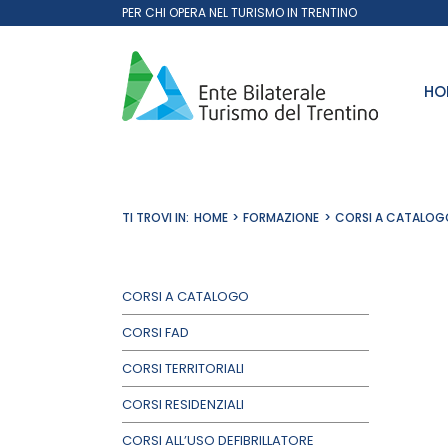
Salta
PER CHI OPERA NEL TURISMO IN TRENTINO
al
contenuto
HO
TI TROVI IN:
HOME
FORMAZIONE
CORSI A CATALOG
CORSI A CATALOGO
CORSI FAD
CORSI TERRITORIALI
CORSI RESIDENZIALI
CORSI ALL’USO DEFIBRILLATORE