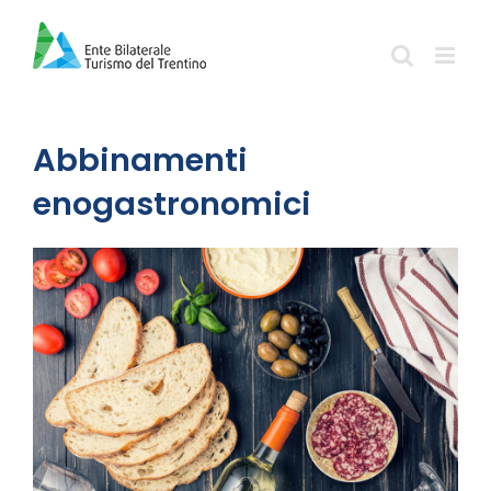
Salta
al
contenuto
Abbinamenti
enogastronomici