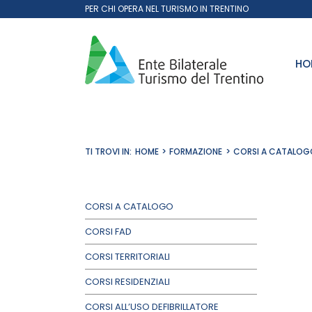
Salta
PER CHI OPERA NEL TURISMO IN TRENTINO
al
contenuto
HO
TI TROVI IN:
HOME
FORMAZIONE
CORSI A CATALOG
CORSI A CATALOGO
CORSI FAD
CORSI TERRITORIALI
CORSI RESIDENZIALI
CORSI ALL’USO DEFIBRILLATORE