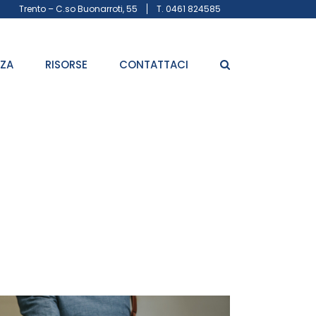
Trento – C.so Buonarroti, 55
T. 0461 824585
ZZA
RISORSE
CONTATTACI