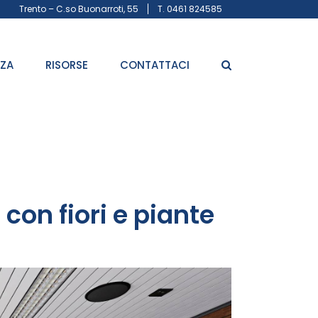
Trento – C.so Buonarroti, 55
T. 0461 824585
ZZA
RISORSE
CONTATTACI
con fiori e piante