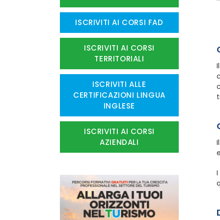
ISCRIVITI AI CORSI FAD
ISCRIVITI AI CORSI
TERRITORIALI
I
c
ISCRIVITI ALLE
c
CERTIFICAZIONI LINGUA
t
INGLESE
ISCRIVITI AI CORSI
AZIENDALI
I
e
I
q