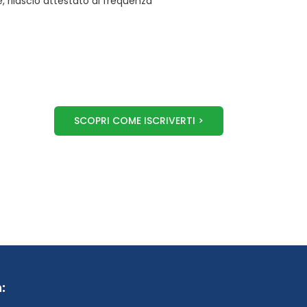
 rilascio attestato di frequenza
SCOPRI COME ISCRIVERTI >
: