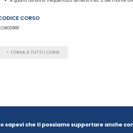
A quanti avranno frequentato almeno il 80 % del monte ore,
CODICE CORSO
COR00881
< TORNA A TUTTI I CORSI
Lo sapevi che ti possiamo supportare anche con