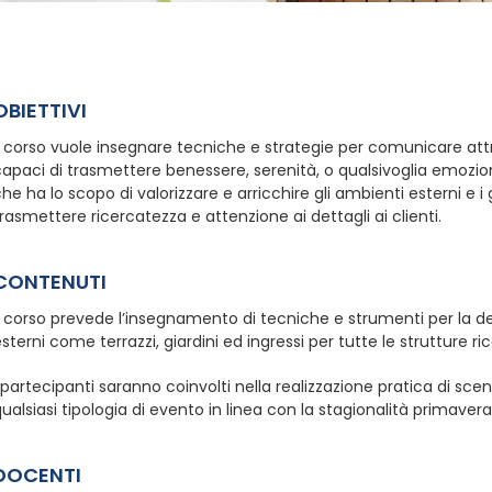
OBIETTIVI
l corso vuole insegnare tecniche e strategie per comunicare attrav
apaci di trasmettere benessere, serenità, o qualsivoglia emozione
he ha lo scopo di valorizzare e arricchire gli ambienti esterni e i 
rasmettere ricercatezza e attenzione ai dettagli ai clienti.
CONTENUTI
l corso prevede l’insegnamento di tecniche e strumenti per la dec
sterni come terrazzi, giardini ed ingressi per tutte le strutture ric
 partecipanti saranno coinvolti nella realizzazione pratica di scen
ualsiasi tipologia di evento in linea con la stagionalità primaver
DOCENTI