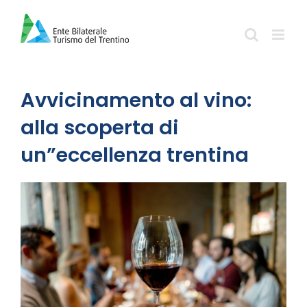
Salta
al
contenuto
Avvicinamento al vino:
alla scoperta di
un”eccellenza trentina