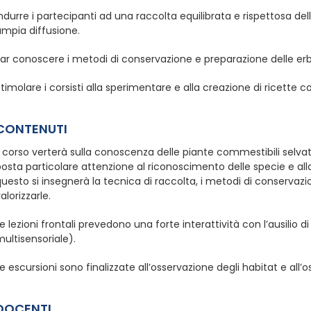
ndurre i partecipanti ad una raccolta equilibrata e rispettosa de
ampia diffusione.
Far conoscere i metodi di conservazione e preparazione delle er
timolare i corsisti alla sperimentare e alla creazione di ricette c
CONTENUTI
l corso verterà sulla conoscenza delle piante commestibili selvat
osta particolare attenzione al riconoscimento delle specie e alla 
uesto si insegnerà la tecnica di raccolta, i metodi di conservaz
alorizzarle.
e lezioni frontali prevedono una forte interattività con l’ausilio d
ultisensoriale).
e escursioni sono finalizzate all’osservazione degli habitat e all’
DOCENTI