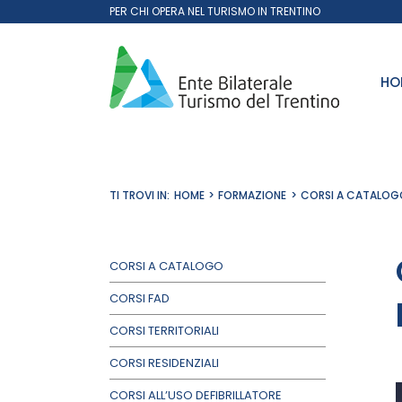
Salta
PER CHI OPERA NEL TURISMO IN TRENTINO
al
contenuto
HO
TI TROVI IN:
HOME
FORMAZIONE
CORSI A CATALOG
CORSI A CATALOGO
CORSI FAD
CORSI TERRITORIALI
CORSI RESIDENZIALI
CORSI ALL’USO DEFIBRILLATORE