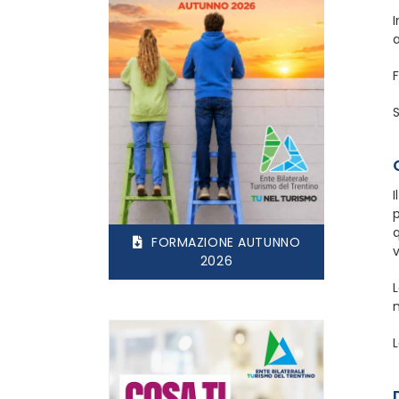
I
S
I
p
q
FORMAZIONE AUTUNNO
v
2026
L
m
L