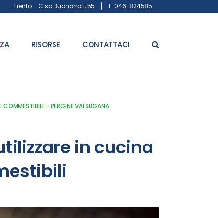
Trento – C.so Buonarroti, 55
T. 0461 824585
ZZA
RISORSE
CONTATTACI
E COMMESTIBILI – PERGINE VALSUGANA
tilizzare in cucina
estibili