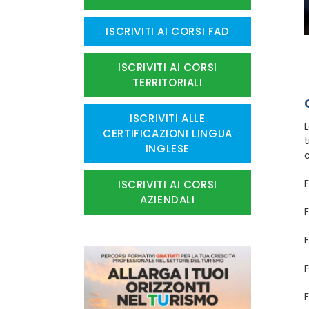
ISCRIVITI AI CORSI FAD
ISCRIVITI AI CORSI
TERRITORIALI
ISCRIVITI ALLE
L
CERTIFICAZIONI LINGUA
t
INGLESE
c
F
ISCRIVITI AI CORSI
AZIENDALI
F
F
F