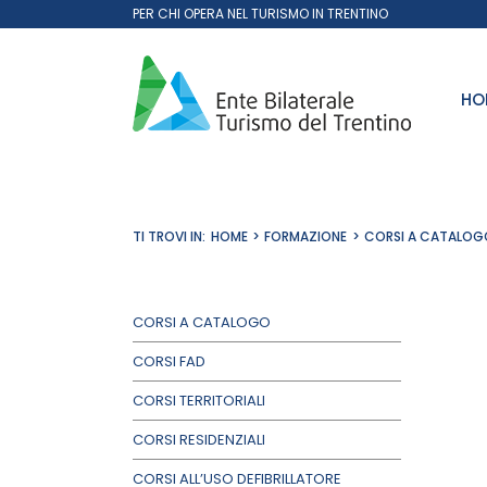
Salta
PER CHI OPERA NEL TURISMO IN TRENTINO
al
contenuto
HO
TI TROVI IN:
HOME
FORMAZIONE
CORSI A CATALOG
CORSI A CATALOGO
CORSI FAD
CORSI TERRITORIALI
CORSI RESIDENZIALI
CORSI ALL’USO DEFIBRILLATORE