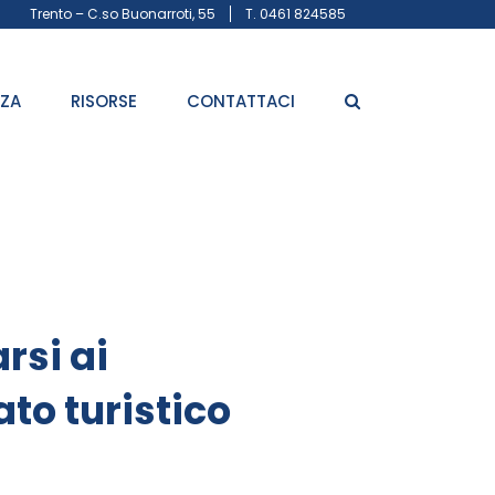
Trento – C.so Buonarroti, 55
T. 0461 824585
ZZA
RISORSE
CONTATTACI
rsi ai
to turistico