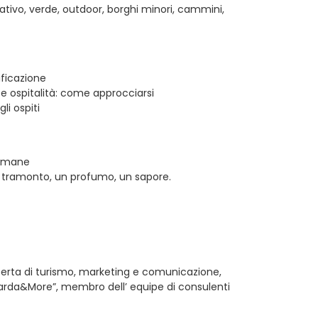
nativo, verde, outdoor, borghi minori, cammini,
nificazione
e ospitalità: come approcciarsi
i ospiti
i umane
n tramonto, un profumo, un sapore.
erta di turismo, marketing e comunicazione,
 Garda&More”, membro dell’ equipe di consulenti