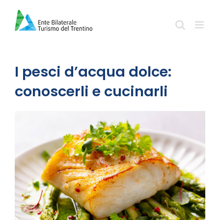
Salta
al
contenuto
I pesci d’acqua dolce:
conoscerli e cucinarli