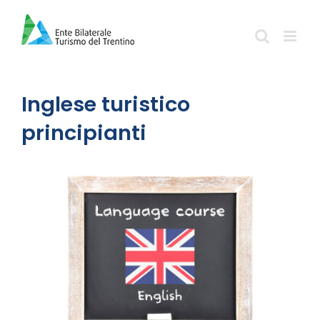
Salta
al
contenuto
Inglese turistico
principianti