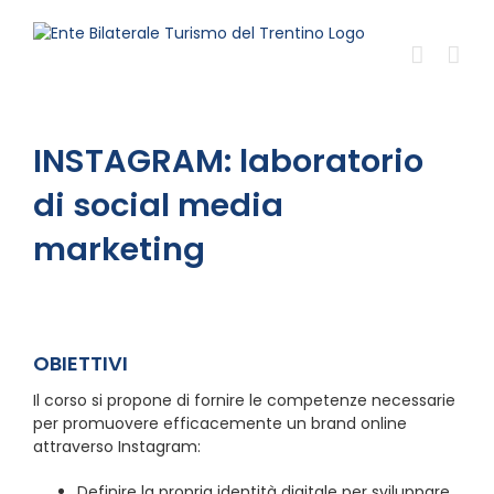
Salta
al
contenuto
INSTAGRAM: laboratorio
di social media
marketing
OBIETTIVI
Il corso si propone di fornire le competenze necessarie
per promuovere efficacemente un brand online
attraverso Instagram:
Definire la propria identità digitale per sviluppare