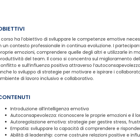
OBIETTIVI
l corso ha l’obiettivo di sviluppare le competenze emotive neces
n un contesto professionale in continua evoluzione. I partecipa
roprie emozioni, comprendere quelle degli altri e utilizzarle in mo
roduttività del team. Il corso si concentra sul miglioramento d
onflitto e sull’influenza positiva attraverso l’autoconsapevolezza
nche lo sviluppo di strategie per motivare e ispirare i collaborat
mbiente di lavoro inclusivo e collaborativo.
CONTENUTI
Introduzione all’intelligenza emotiva
Autoconsapevolezza: riconoscere le proprie emozioni e il lor
Autoregolazione emotiva: strategie per gestire stress, frust
Empatia: sviluppare la capacità di comprendere e rispondere
Abilità di leadership: come costruire relazioni positive e infl