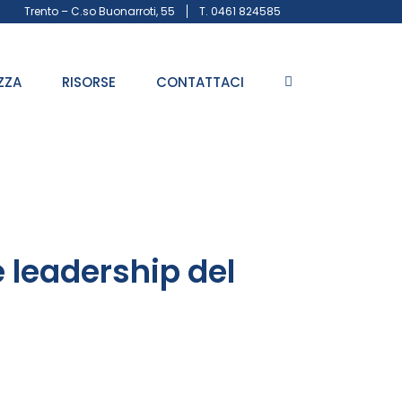
Trento – C.so Buonarroti, 55
T. 0461 824585
ZZA
RISORSE
CONTATTACI
e leadership del