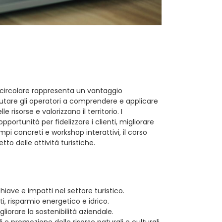
a circolare rappresenta un vantaggio
tare gli operatori a comprendere e applicare
risorse e valorizzano il territorio. I
portunità per fidelizzare i clienti, migliorare
mpi concreti e workshop interattivi, il corso
tto delle attività turistiche.
chiave e impatti nel settore turistico.
ti, risparmio energetico e idrico.
liorare la sostenibilità aziendale.
li e promozione delle risorse naturali e culturali.