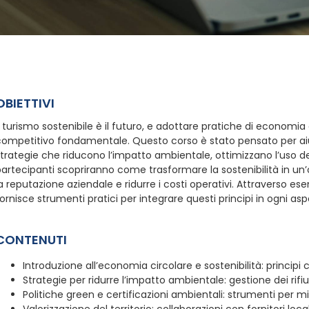
OBIETTIVI
l turismo sostenibile è il futuro, e adottare pratiche di economi
competitivo fondamentale. Questo corso è stato pensato per aiu
trategie che riducono l’impatto ambientale, ottimizzano l’uso delle 
artecipanti scopriranno come trasformare la sostenibilità in un’op
a reputazione aziendale e ridurre i costi operativi. Attraverso ese
ornisce strumenti pratici per integrare questi principi in ogni aspe
CONTENUTI
Introduzione all’economia circolare e sostenibilità: principi 
Strategie per ridurre l’impatto ambientale: gestione dei rifiu
Politiche green e certificazioni ambientali: strumenti per mig
Valorizzazione del territorio: collaborazioni con fornitori loca