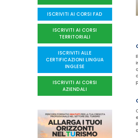
ISCRIVITI AI CORSI FAD
ISCRIVITI AI CORSI
TERRITORIALI
ISCRIVITI ALLE
I
CERTIFICAZIONI LINGUA
INGLESE
q
d
p
ISCRIVITI AI CORSI
AZIENDALI
Q
e
i
a