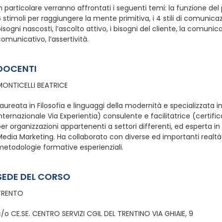
n particolare verranno affrontati i seguenti temi: la funzione del pr
 stimoli per raggiungere la mente primitiva, i 4 stili di comunica
isogni nascosti, l’ascolto attivo, i bisogni del cliente, la comunica
omunicativo, l’assertività.
DOCENTI
MONTICELLI BEATRICE
aureata in Filosofia e linguaggi della modernità e specializzata
nternazionale Via Experientia) consulente e facilitatrice (certific
er organizzazioni appartenenti a settori differenti, ed esperta
edia Marketing. Ha collaborato con diverse ed importanti realtà s
metodologie formative esperienziali.
SEDE DEL CORSO
TRENTO
/o CE.SE. CENTRO SERVIZI CGIL DEL TRENTINO VIA GHIAIE, 9