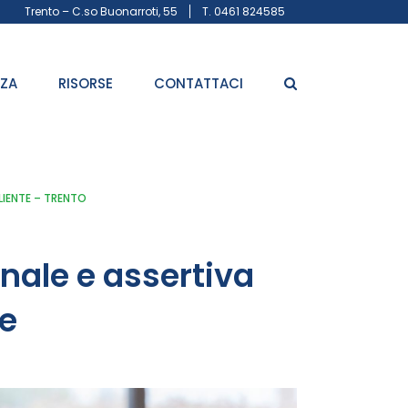
Trento – C.so Buonarroti, 55
T. 0461 824585
ZZA
RISORSE
CONTATTACI
LIENTE – TRENTO
ale e assertiva
te