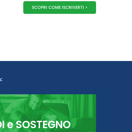
SCOPRI COME ISCRIVERTI >
:
DI e SOSTEGNO