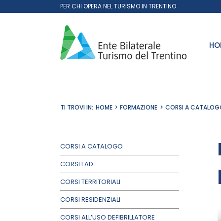
Salta
PER CHI OPERA NEL TURISMO IN TRENTINO
al
contenuto
HO
TI TROVI IN:
HOME
FORMAZIONE
CORSI A CATALOG
CORSI A CATALOGO
CORSI FAD
CORSI TERRITORIALI
CORSI RESIDENZIALI
CORSI ALL’USO DEFIBRILLATORE