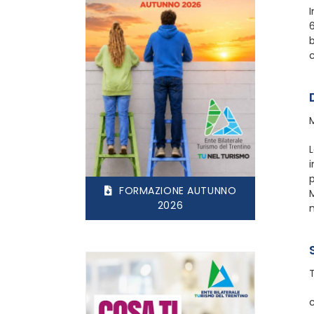
I
6
b
c
L
i
p
FORMAZIONE AUTUNNO
M
2026
c