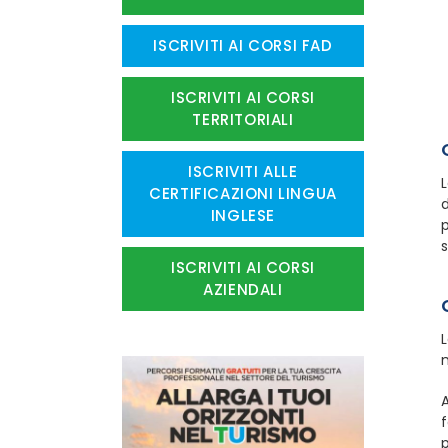
ISCRIVITI AI CORSI FAD
ISCRIVITI AI CORSI
TERRITORIALI
ISCRIVITI ALLE
L
CERTIFICAZIONI LINGUA
d
INGLESE
p
s
ISCRIVITI AI CORSI
AZIENDALI
L
m
A
p