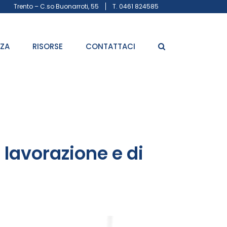
Trento – C.so Buonarroti, 55
T. 0461 824585
ZZA
RISORSE
CONTATTACI
 lavorazione e di