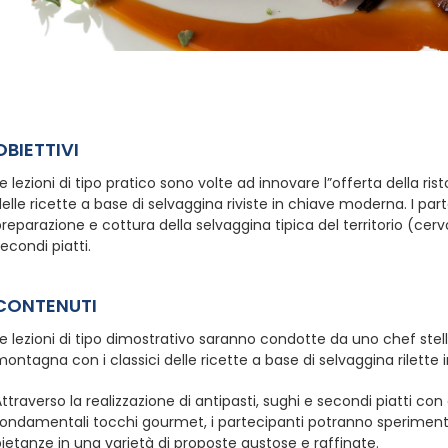
OBIETTIVI
e lezioni di tipo pratico sono volte ad innovare l”offerta della ri
elle ricette a base di selvaggina riviste in chiave moderna. I par
reparazione e cottura della selvaggina tipica del territorio (cervo
econdi piatti.
CONTENUTI
e lezioni di tipo dimostrativo saranno condotte da uno chef stella
ontagna con i classici delle ricette a base di selvaggina rilette
ttraverso la realizzazione di antipasti, sughi e secondi piatti con 
fondamentali tocchi gourmet, i partecipanti potranno speriment
ietanze in una varietà di proposte gustose e raffinate.