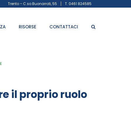
Trento – C.so Buonarroti, 55
T. 0461 824585
ZZA
RISORSE
CONTATTACI
E
re il proprio ruolo