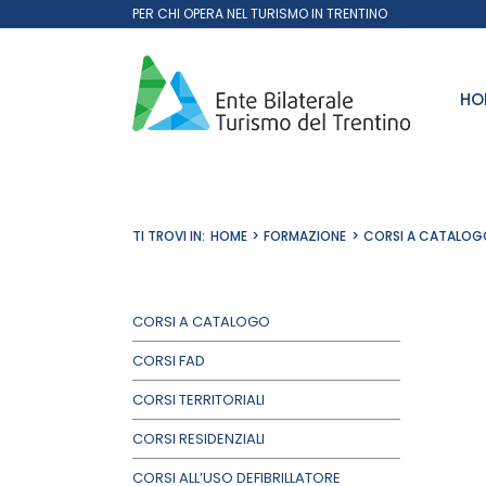
Salta
PER CHI OPERA NEL TURISMO IN TRENTINO
al
contenuto
HO
TI TROVI IN:
HOME
FORMAZIONE
CORSI A CATALOG
CORSI A CATALOGO
CORSI FAD
CORSI TERRITORIALI
CORSI RESIDENZIALI
CORSI ALL’USO DEFIBRILLATORE