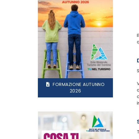
I
q
V
FORMAZIONE AUTUNNO
q
2026
c
i