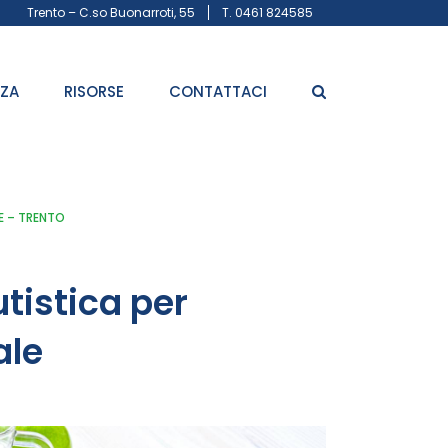
Trento – C.so Buonarroti, 55
T. 0461 824585
ZZA
RISORSE
CONTATTACI
E – TRENTO
tistica per
ale