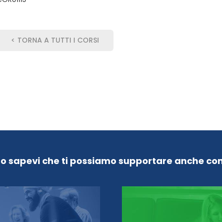
< TORNA A TUTTI I CORSI
Lo sapevi che ti possiamo supportare anche con