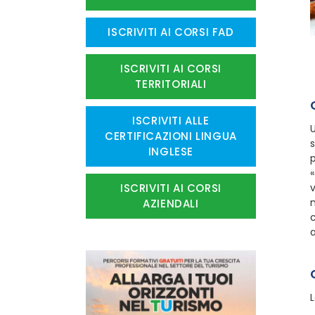
ISCRIVITI AI CORSI FAD
ISCRIVITI AI CORSI
TERRITORIALI
ISCRIVITI ALLE
U
CERTIFICAZIONI LINGUA
s
INGLESE
p
«
ISCRIVITI AI CORSI
v
n
AZIENDALI
c