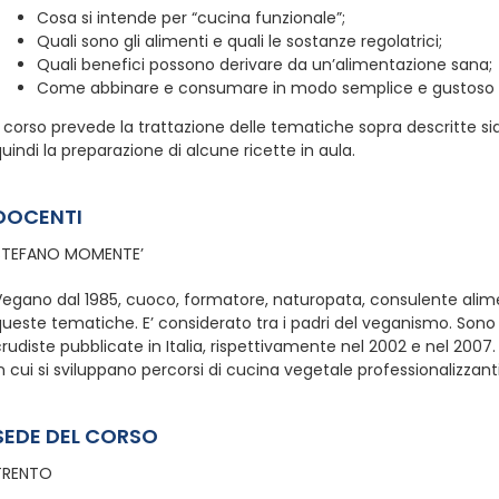
Cosa si intende per “cucina funzionale”;
Quali sono gli alimenti e quali le sostanze regolatrici;
Quali benefici possono derivare da un’alimentazione sana;
Come abbinare e consumare in modo semplice e gustoso gl
l corso prevede la trattazione delle tematiche sopra descritte si
uindi la preparazione di alcune ricette in aula.
DOCENTI
STEFANO MOMENTE’
egano dal 1985, cuoco, formatore, naturopata, consulente aliment
ueste tematiche. E’ considerato tra i padri del veganismo. Sono su
rudiste pubblicate in Italia, rispettivamente nel 2002 e nel 200
n cui si sviluppano percorsi di cucina vegetale professionalizzant
SEDE DEL CORSO
TRENTO