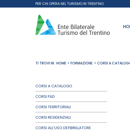
Salta
PER CHI OPERA NEL TURISMO IN TRENTINO
al
contenuto
HO
TI TROVI IN:
HOME
FORMAZIONE
CORSI A CATALOG
CORSI A CATALOGO
CORSI FAD
CORSI TERRITORIALI
CORSI RESIDENZIALI
CORSI ALL’USO DEFIBRILLATORE