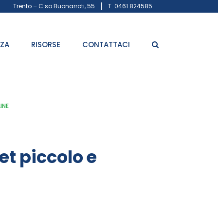
Trento – C.so Buonarroti, 55
T. 0461 824585
ZZA
RISORSE
CONTATTACI
INE
t piccolo e