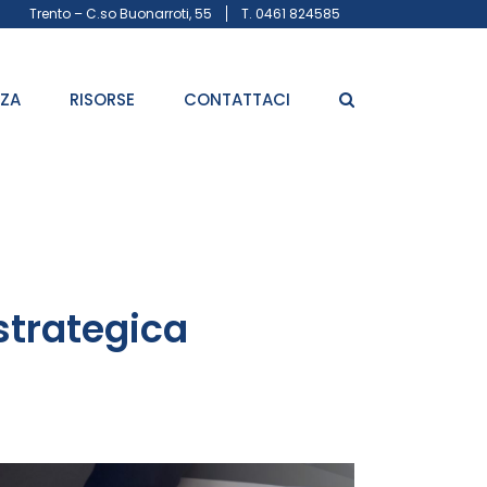
Trento – C.so Buonarroti, 55
T. 0461 824585
ZZA
RISORSE
CONTATTACI
strategica