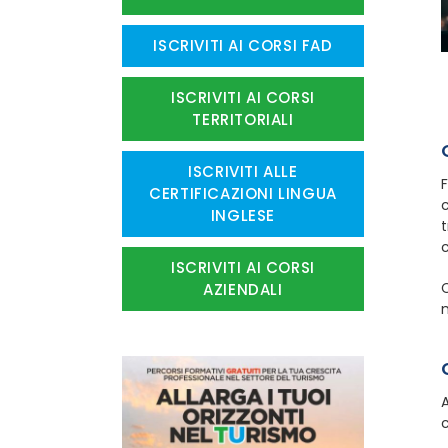
ISCRIVITI AI CORSI FAD
ISCRIVITI AI CORSI
TERRITORIALI
ISCRIVITI ALLE
F
CERTIFICAZIONI LINGUA
c
INGLESE
t
c
ISCRIVITI AI CORSI
C
AZIENDALI
m
A
c