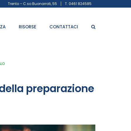
Trento – C.so Buonarroti, 55
T. 0461 824585
ZZA
RISORSE
CONTATTACI
ALO
 della preparazione