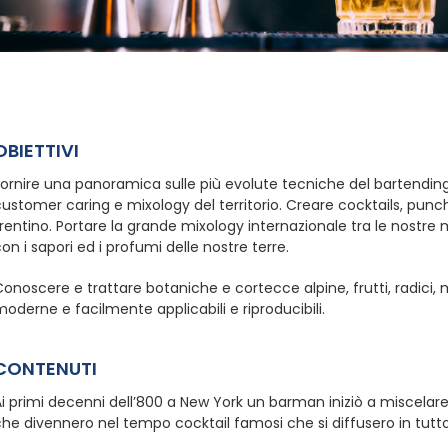
OBIETTIVI
ornire una panoramica sulle più evolute tecniche del bartending 
ustomer caring e mixology del territorio. Creare cocktails, punch,
rentino. Portare la grande mixology internazionale tra le nostre
on i sapori ed i profumi delle nostre terre.
onoscere e trattare botaniche e cortecce alpine, frutti, radici, 
oderne e facilmente applicabili e riproducibili.
CONTENUTI
i primi decenni dell’800 a New York un barman iniziò a miscelare a
he divennero nel tempo cocktail famosi che si diffusero in tutt