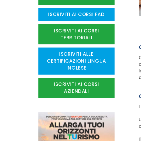
ISCRIVITI AI CORSI FAD
ISCRIVITI AI CORSI
TERRITORIALI
ISCRIVITI ALLE
O
CERTIFICAZIONI LINGUA
INGLESE
l
d
ISCRIVITI AI CORSI
AZIENDALI
L
U
a