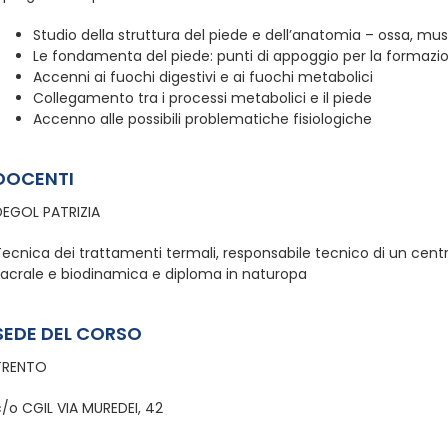
Studio della struttura del piede e dell’anatomia – ossa, musc
Le fondamenta del piede: punti di appoggio per la formazion
Accenni ai fuochi digestivi e ai fuochi metabolici
Collegamento tra i processi metabolici e il piede
Accenno alle possibili problematiche fisiologiche
DOCENTI
DEGOL PATRIZIA
Tecnica dei trattamenti termali, responsabile tecnico di un cent
sacrale e biodinamica e diploma in naturopa
SEDE DEL CORSO
TRENTO
/o CGIL VIA MUREDEI, 42