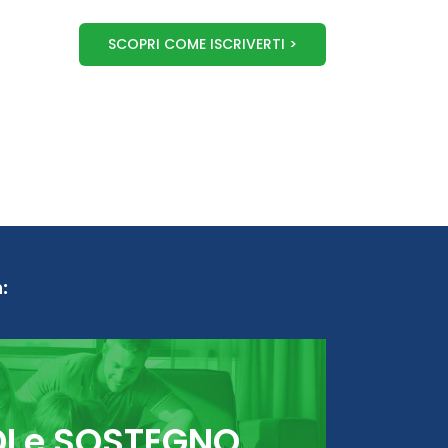
SCOPRI COME ISCRIVERTI >
:
DI e SOSTEGNO