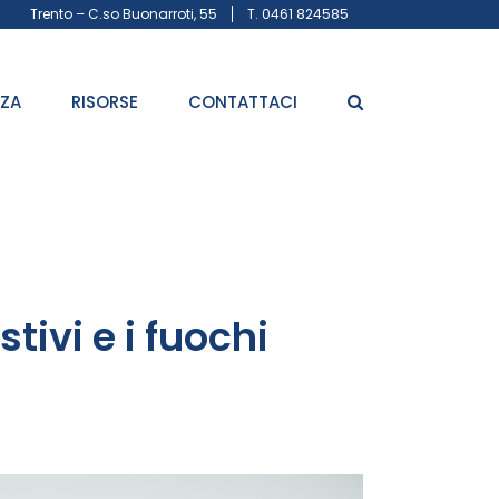
Trento – C.so Buonarroti, 55
T. 0461 824585
ZZA
RISORSE
CONTATTACI
stivi e i fuochi