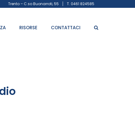
Trento – C.so Buonarroti, 55
T. 0461 824585
ZZA
RISORSE
CONTATTACI
dio