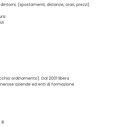
 dintorni, (spostamenti, distanze, orari, prezzi)
ura
izi
ecchio ordinamento). Dal 2001 libera
umerose aziende ed enti di formazione
 8