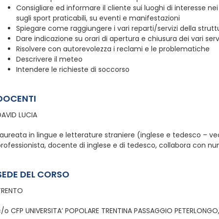
Consigliare ed informare il cliente sui luoghi di interesse nei
sugli sport praticabili, su eventi e manifestazioni
Spiegare come raggiungere i vari reparti/servizi della strutt
Dare indicazione su orari di apertura e chiusura dei vari serv
Risolvere con autorevolezza i reclami e le problematiche
Descrivere il meteo
Intendere le richieste di soccorso
DOCENTI
DAVID LUCIA
aureata in lingue e letterature straniere (inglese e tedesco – v
professionista, docente di inglese e di tedesco, collabora con n
SEDE DEL CORSO
TRENTO
c/o CFP UNIVERSITA’ POPOLARE TRENTINA PASSAGGIO PETERLONGO,