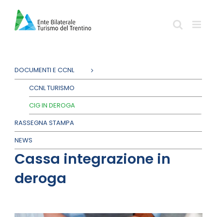
Salta
al
contenuto
DOCUMENTI E CCNL
CCNL TURISMO
CIG IN DEROGA
RASSEGNA STAMPA
NEWS
Cassa integrazione in
deroga