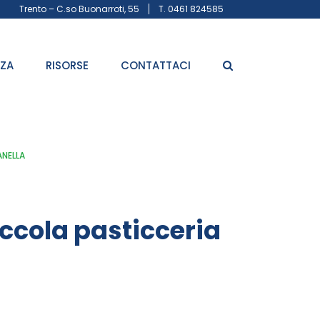
Trento – C.so Buonarroti, 55
T. 0461 824585
ZZA
RISORSE
CONTATTACI
ANELLA
iccola pasticceria