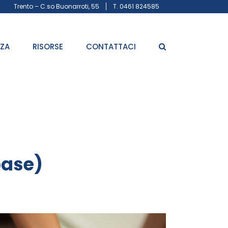
Trento – C.so Buonarroti, 55
T. 0461 824585
ZZA
RISORSE
CONTATTACI
base)